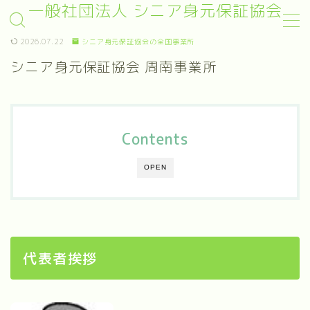
一般社団法人 シニア身元保証協会
2026.07.22
シニア身元保証協会の全国事業所
MENU
シニア身元保証協会 周南事業所
終身身元保証
日常生活支援
Contents
任意後見
OPEN
死後事務
葬儀支援
就職身元保証
代表者挨拶
サービス開始まで
料金案内