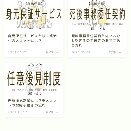
よくあるQ&A
資料請求
身元保証サービスとは？終活
死後事務委任契約とは？おひ
へのメリットとは？
とりさまの手続きのおすすめ
と流れ
最寄りの事業所
2024.03.26
終活tips
2024.01.23
終活tips
支援サービス
終身身元保証
任意後見制度とは？デメリッ
トや契約手続きの流れ
日常生活支援
2023.10.17
終活tips
死後事務