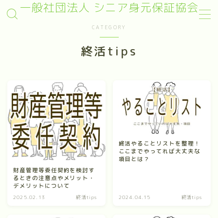
一般社団法人 シニア身元保証協会
CATEGORY
MENU
終活tips
終身身元保証
日常生活支援
任意後見
死後事務
葬儀支援
終活やることリストを整理！
ここまでやってれば大丈夫な
項目とは？
就職身元保証
財産管理等委任契約を検討す
るときの注意点やメリット・
デメリットについて
サービス開始まで
2025.02.13
終活tips
2024.04.15
終活tips
料金案内