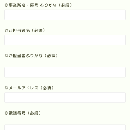
◎事業所名・屋号 ふりがな（必須）
よくあるQ&A
◎ご担当者名（必須）
資料請求
最寄りの事業所
◎ご担当者ふりがな（必須）
支援サービス
◎メールアドレス（必須）
終身身元保証
日常生活支援
◎電話番号（必須）
死後事務