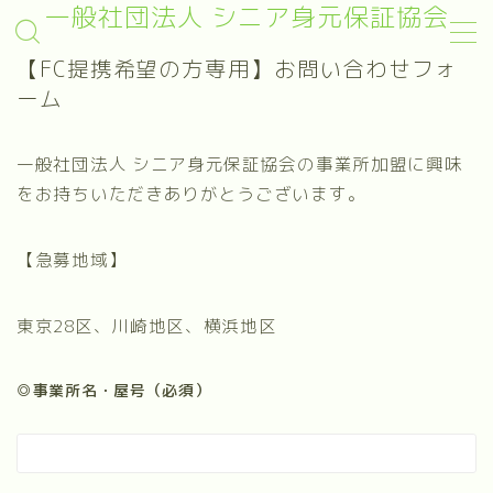
一般社団法人 シニア身元保証協会
【FC提携希望の方専用】お問い合わせフォ
MENU
ーム
終身身元保証
一般社団法人 シニア身元保証協会の事業所加盟に興味
をお持ちいただきありがとうございます。
日常生活支援
任意後見
【急募地域】
死後事務
葬儀支援
東京28区、川崎地区、横浜地区
就職身元保証
◎事業所名・屋号（必須）
サービス開始まで
料金案内